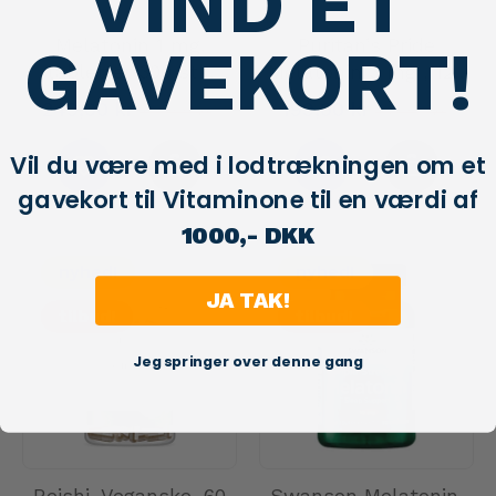
VIND ET
Melatonin 1 mg.
Puritan’s Pride
GAVEKORT!
tabletter 300 stk.
Melatonin 3 mg , 120
tabletter
249,00 kr
199,00 kr
399,00 kr
249,00 kr
Vil du være med i lodtrækningen om et
gavekort til Vitaminone til en værdi af
1000,- DKK
nyhed!
nyhed!
JA TAK!
tilbud!
tilbud!
Jeg springer over denne gang
Reishi. Veganske, 60
Swanson Melatonin,