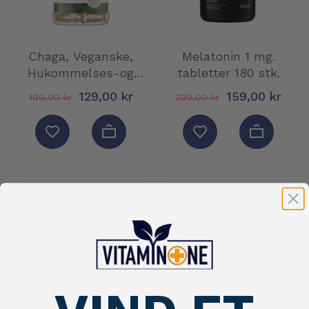
Chaga, Veganske,
Melatonin 1 mg.
Hukommelses-og
tabletter 180 stk.
anti-aldrings B...
129,00 kr
159,00 kr
199,00 kr
239,00 kr
nyhed!
nyhed!
tilbud!
tilbud!