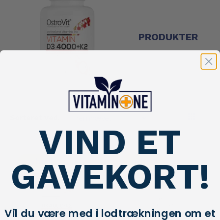
PRODUKTER
Sorteret ved:
VIND ET
GAVEKORT!
nyhed!
nyhed!
tilbud!
tilbud!
Vil du være med i lodtrækningen om et