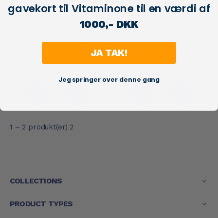
gavekort til Vitaminone til en værdi af
1000,- DKK
D-Vitamin D3 4000 IU,
D-Vitamin D3 4000 IU,
100 mcg, + K2. 100
Veganske, 100 mcg, +
JA TAK!
stk. t...
K2. ...
89,00 kr
139,00 kr
119,00 kr
199,00 kr
Jeg springer over denne gang
1 – 2 produkt(er) 2
COLLECTIONS
PRODUCT TYPES