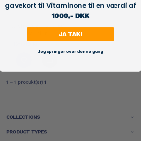
gavekort til Vitaminone til en værdi af
1000,- DKK
Reishi. Veganske, 60
kapsler
JA TAK!
129,00 kr
199,00 kr
Jeg springer over denne gang
1 – 1 produkt(er) 1
COLLECTIONS
PRODUCT TYPES