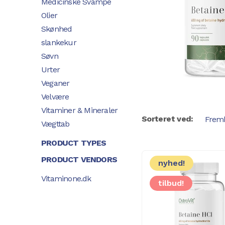
Medicinske Svampe
Olier
Skønhed
slankekur
Søvn
Urter
Veganer
Velvære
Vitaminer & Mineraler
Sorteret ved:
Vægttab
PRODUCT TYPES
PRODUCT VENDORS
nyhed!
Vitaminone.dk
tilbud!