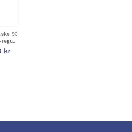
nske 90
regu...
0 kr