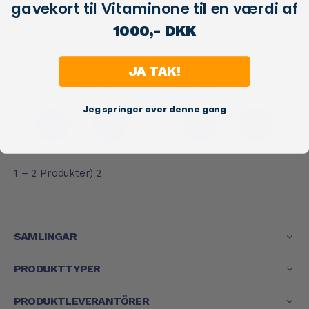
gavekort til Vitaminone til en værdi af
1000,- DKK
Milk Thistle, Milk
Reishi. Vegansk, 60
Thistle. Vegansk, 90
kapslar
JA TAK!
kapslar
89,00 kr
129,00 kr
179,00 kr
199,00 kr
Jeg springer over denne gang
1 – 2 Produkter) 2
SAMLINGAR
PRODUKTTYPER
PRODUKTLEVERANTÖRER