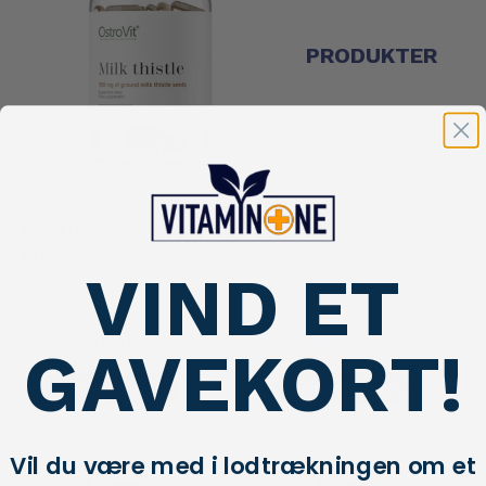
PRODUKTER
Sorterat
efter:
VIND ET
nyheter!
nyheter!
GAVEKORT!
erbjudande!
erbjudande!
Vil du være med i lodtrækningen om et