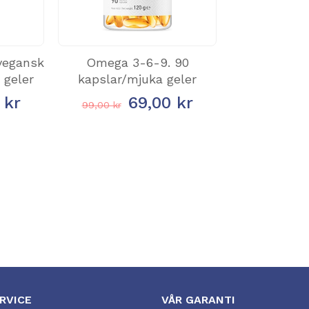
vegansk
Omega 3-6-9. 90
 geler
kapslar/mjuka geler
 kr
69,00 kr
99,00 kr
RVICE
VÅR GARANTI