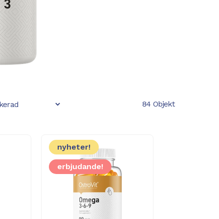
84 Objekt
nyheter!
erbjudande!