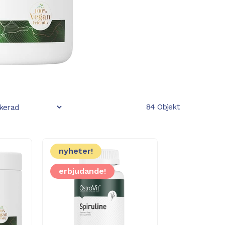
84 Objekt
nyheter!
erbjudande!