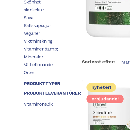
Skönhet
slankekur
Sova
Sällskapsdjur
Veganer
Viktminskning
Vitaminer &amp;
Mineraler
Sorterat efter:
Välbefinnande
Örter
PRODUKTTYPER
nyheter!
PRODUKTLEVERANTÖRER
erbjudande!
Vitaminone.dk