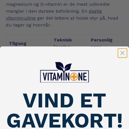
magnesium og D-vitamin er de mest udbredte
mangler i den danske befolkning. En
daglig
vitaminrutine
gør det lettere at holde styr på, hvad
du tager og hvornår.
Teknisk
Personlig
Tilgang
løsning
vane
Udnyt
Solcelleanlæg
Energiproduktion
dagslys
på taget
aktivt
Sænk
Isolering og
Energibesparelse
termostaten
VIND ET
varmepumpe
om natten
Registrer din
GAVEKORT!
Timesdata
Energianalyse
træthed og
fra elmåler
energi