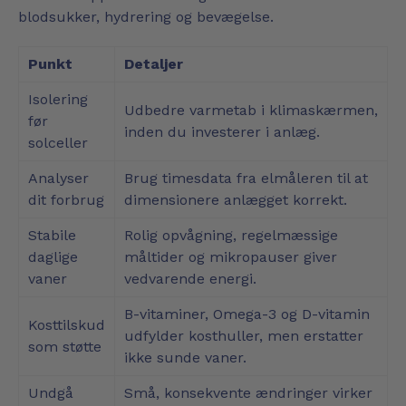
blodsukker, hydrering og bevægelse.
Punkt
Detaljer
Isolering
Udbedre varmetab i klimaskærmen,
før
inden du investerer i anlæg.
solceller
Analyser
Brug timesdata fra elmåleren til at
dit forbrug
dimensionere anlægget korrekt.
Stabile
Rolig opvågning, regelmæssige
daglige
måltider og mikropauser giver
vaner
vedvarende energi.
B-vitaminer, Omega-3 og D-vitamin
Kosttilskud
udfylder kosthuller, men erstatter
som støtte
ikke sunde vaner.
Undgå
Små, konsekvente ændringer virker