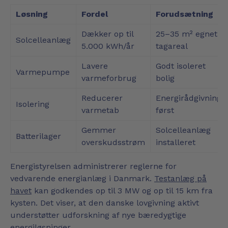
Løsning
Fordel
Forudsætning
Dækker op til
25–35 m² egnet
Solcelleanlæg
5.000 kWh/år
tagareal
Lavere
Godt isoleret
Varmepumpe
varmeforbrug
bolig
Reducerer
Energirådgivning
Isolering
varmetab
først
Gemmer
Solcelleanlæg
Batterilager
overskudsstrøm
installeret
Energistyrelsen administrerer reglerne for
vedvarende energianlæg i Danmark.
Testanlæg på
havet
kan godkendes op til 3 MW og op til 15 km fra
kysten. Det viser, at den danske lovgivning aktivt
understøtter udforskning af nye bæredygtige
energiløsninger.