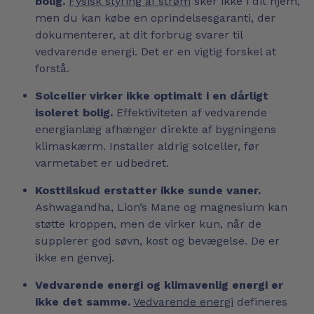
bolig.
Fysisk styring af strøm
sker ikke i dit hjem,
men du kan købe en oprindelsesgaranti, der
dokumenterer, at dit forbrug svarer til
vedvarende energi. Det er en vigtig forskel at
forstå.
Solceller virker ikke optimalt i en dårligt
isoleret bolig.
Effektiviteten af vedvarende
energianlæg afhænger direkte af bygningens
klimaskærm. Installer aldrig solceller, før
varmetabet er udbedret.
Kosttilskud erstatter ikke sunde vaner.
Ashwagandha, Lion’s Mane og magnesium kan
støtte kroppen, men de virker kun, når de
supplerer god søvn, kost og bevægelse. De er
ikke en genvej.
Vedvarende energi og klimavenlig energi er
ikke det samme.
Vedvarende energi
defineres