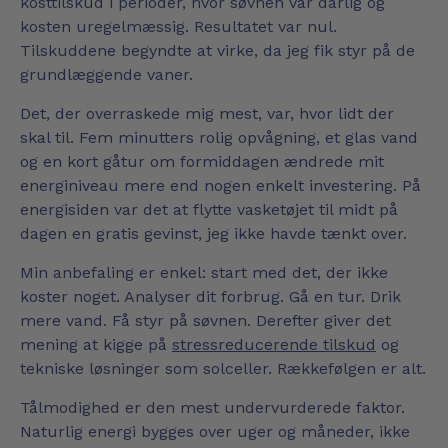
kosttilskud i perioder, hvor søvnen var dårlig og
kosten uregelmæssig. Resultatet var nul.
Tilskuddene begyndte at virke, da jeg fik styr på de
grundlæggende vaner.
Det, der overraskede mig mest, var, hvor lidt der
skal til. Fem minutters rolig opvågning, et glas vand
og en kort gåtur om formiddagen ændrede mit
energiniveau mere end nogen enkelt investering. På
energisiden var det at flytte vasketøjet til midt på
dagen en gratis gevinst, jeg ikke havde tænkt over.
Min anbefaling er enkel: start med det, der ikke
koster noget. Analyser dit forbrug. Gå en tur. Drik
mere vand. Få styr på søvnen. Derefter giver det
mening at kigge på
stressreducerende tilskud
og
tekniske løsninger som solceller. Rækkefølgen er alt.
Tålmodighed er den mest undervurderede faktor.
Naturlig energi bygges over uger og måneder, ikke