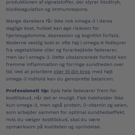
produktionen af signalstoffer, der styrer blodtryk,
blodkoagulation og immunrespons.
Mange danskere får ikke nok omega-3 i deres
daglige kost, hvilket kan øge risikoen for
hjertesygdomme, depression og kognitivt forfald.
Moderne vestlig kost er ofte høj i omega-6 fedtsyrer
fra vegetabilske olier og forarbejdede fødevarer,
men lav i omega-3. Dette ubalancerede forhold kan
fremme inflammation og forringe sundheden over
tid. Ved at prioritere
olier til din krop
med højt
omega-3 indhold kan du genoprette balancen.
Professionelt tip:
Spis hele fødevarer frem for
kosttilskud, når det er muligt. Fisk indeholder ikke
kun omega-3, men også protein, D-vitamin og selen,
som arbejder sammen for optimal sundhedseffekt.
Hvis du vælger kosttilskud, skal du være
opmærksom på kvaliteten og oprindelse.