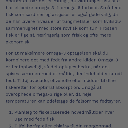
opdrættet, når det er muligt, da vildtfanget fisk ofte
har et bedre omega-3 til omega-6 forhold. Små fede
fisk som sardiner og ansjoser er også gode valg, da
de har lavere niveauer af tungmetaller som kviksølv
sammenlignet med store rovfisk som tun. Frossen
fisk er lige så næringsrig som frisk og ofte mere
økonomisk.
For at maksimere omega-3 optagelsen skal du
kombinere det med fedt fra andre kilder. Omega-3
er fedtopløseligt, så det optages bedre, når det
spises sammen med et måltid, der indeholder sundt
fedt. Tilføj avocado, olivenolie eller nødder til dine
fiskeretter for optimal absorption. Undgå at
overophede omega-3 rige olier, da høje
temperaturer kan ødelægge de følsomme fedtsyrer.
Planlæg to fiskebaserede hovedmåltider hver
uge med fede fisk.
Tilføj hørfrø eller chiafrø til din morgenmad,