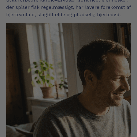
der spiser fisk regelmæssigt, har lavere forekomst af
hjerteanfald, slagtilfælde og pludselig hjertedød.