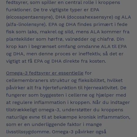
fedtsyrer, som spiller en central rolle i kroppens
funktioner. De tre vigtigste typer er EPA
(eicosapentaensyre), DHA (docosahexaensyre) og ALA
(alfa-linolensyre). EPA og DHA findes primært i fede
fisk som laks, makrel og sild, mens ALA kommer fra
plantekilder som hørfrø, valnødder og chiafrø. Din
krop kan i begrænset omfang omdanne ALA til EPA
og DHA, men denne proces er ineffektiv, så det er
vigtigt at få EPA og DHA direkte fra kosten.
Omega-3 fedtsyrer er essentielle
for
cellemembraners struktur og fleksibilitet, hvilket
påvirker alt fra hjertefunktion til hjerneaktivitet. De
fungerer som byggesten i cellerne og hjælper med
at regulere inflammation i kroppen. Når du indtager
tilstrækkeligt omega-3, understøtter du kroppens
naturlige evne til at bekæmpe kronisk inflammation,
som er en underliggende faktor i mange
livsstilssygdomme. Omega-3 påvirker også