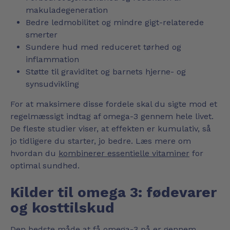
makuladegeneration
Bedre ledmobilitet og mindre gigt-relaterede
smerter
Sundere hud med reduceret tørhed og
inflammation
Støtte til graviditet og barnets hjerne- og
synsudvikling
For at maksimere disse fordele skal du sigte mod et
regelmæssigt indtag af omega-3 gennem hele livet.
De fleste studier viser, at effekten er kumulativ, så
jo tidligere du starter, jo bedre. Læs mere om
hvordan du
kombinerer essentielle vitaminer
for
optimal sundhed.
Kilder til omega 3: fødevarer
og kosttilskud
Den bedste måde at få omega-3 på er gennem