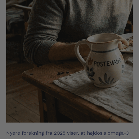
Nyere forskning fra 2025 viser, at
højdosis omega-3