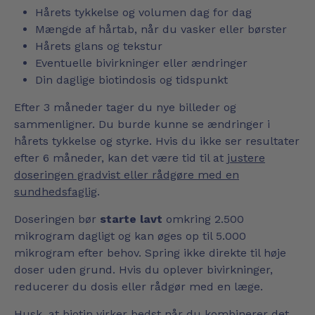
Hårets tykkelse og volumen dag for dag
Mængde af hårtab, når du vasker eller børster
Hårets glans og tekstur
Eventuelle bivirkninger eller ændringer
Din daglige biotindosis og tidspunkt
Efter 3 måneder tager du nye billeder og
sammenligner. Du burde kunne se ændringer i
hårets tykkelse og styrke. Hvis du ikke ser resultater
efter 6 måneder, kan det være tid til at
justere
doseringen gradvist eller rådgøre med en
sundhedsfaglig
.
Doseringen bør
starte lavt
omkring 2.500
mikrogram dagligt og kan øges op til 5.000
mikrogram efter behov. Spring ikke direkte til høje
doser uden grund. Hvis du oplever bivirkninger,
reducerer du dosis eller rådgør med en læge.
Husk, at biotin virker bedst når du kombinerer det