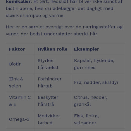
kemikalier
. Et tørt, nedslidt hår bliver ikke sundt af
biotin alene, hvis du ødelægger det dagligt med
stærk shampoo og varme.
Her er en samlet oversigt over de næringsstoffer og
vaner, der bedst understøtter stærkt hår:
Faktor
Hvilken rolle
Eksempler
Styrker
Kapsler, flydende,
Biotin
hårvækst
gummies
Zink &
Forhindrer
Frø, nødder, skaldyr
selen
hårtab
Vitamin C
Beskytter
Citrus, nødder,
& E
hårstrå
grønkål
Modvirker
Fisk, linfrø,
Omega-3
tørhed
valnødder