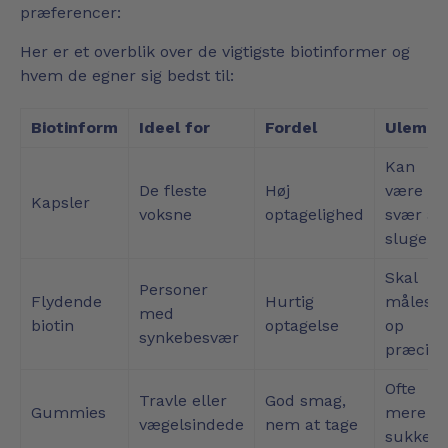
præferencer:
Her er et overblik over de vigtigste biotinformer og
hvem de egner sig bedst til:
Biotinform
Ideel for
Fordel
Ulempe
Kan
De fleste
Høj
være
Kapsler
voksne
optagelighed
svær at
sluge
Skal
Personer
Flydende
Hurtig
måles
med
biotin
optagelse
op
synkebesvær
præcist
Ofte
Travle eller
God smag,
Gummies
mere
vægelsindede
nem at tage
sukker