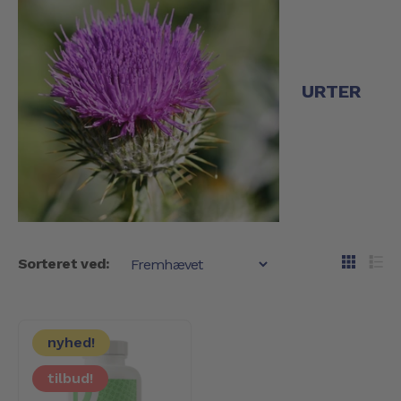
URTER
Sorteret ved:
nyhed!
tilbud!