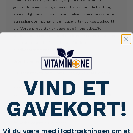
planteekstrakter, der kan hjælpe med at støtte din
generelle sundhed og velvære. Uanset om du har brug for
en naturlig boost til din hukommelse, immunforsvar eller
stresshåndtering, har vi de rigtige urter og kosttilskud til
dig. Vores produkter er baseret på nøje udvalgte,
veldokumenterede planteekstrakter og superfoods, der
er blevet anvendt i århundreder for deres
sundhedsfremmende egenskaber.
Urter til bedre mental sundhed
Planteekstrakter som Lion's Mane og Ashwagandha er
VIND ET
kendt for deres positive effekt på hukommelsen,
koncentrationen og stressreduktion. Lion's Mane, en
svamp der booste hukommelsen, og Ashwagandha, en
GAVEKORT!
adaptogen urt der hjælper med at balancere stress, er to
af vores mest populære produkter. Begge produkter er
veganske og kan hjælpe dig med at få mere ro i sindet og
forbedre kognitive funktioner.
Vil du være med i lodtrækningen om et