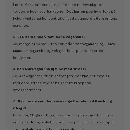
Lion's Mane er kendt for at fremme nervevækst og
forbedre kognitive funktioner. Det har en positiv effekt på
hukommelse og koncentration ved at understøtte hjernens
sundhed.
2. Er urterne hos Vitaminone veganske?
Ja, mange af vores urter, herunder Ashwagandha og Lion's
Mane, er veganske og velegnede til plantebaserede
kostvaner.
3. Kan Ashwagandha hjælpe med stress?
Ja, Ashwagandha er en adaptogen, der hjælper med at
reducere stress ved at balancere kroppens
stresshormoner.
4. Hvad er de sundhedsmæssige fordele ved Reishi og
Chaga?
Reishi og Chaga er begge svampe, der er kendt for deres
antioxidante egenskaber, som hjælper med at bekæmpe
frie radikaler og styrke immunsystemet.