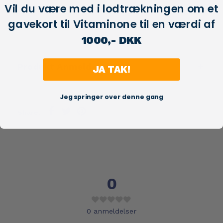
Vil du være med i lodtrækningen om et
gavekort til Vitaminone til en værdi af
Produktbeskrivelse
1000,- DKK
Produkt Anmeldelser
JA TAK!
Jeg springer over denne gang
Share:
0
0
anmeldelser