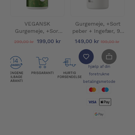
VEGANSK
Gurgemeje, +Sort
Gurgemeje, +Sort
peber + Ingefær, 90
peber + Ingefær, 90
tabletter
199,00 kr
149,00 kr
299,00 kr
199,00 kr
ka...
Betal sikkert ved
hjælp af din
foretrukne
betalingsmetode