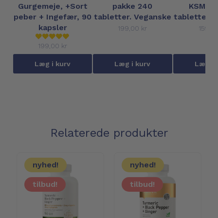
Gurgemeje, +Sort
pakke 240
KSM-66
peber + Ingefær, 90
tabletter. Veganske
tabletter.
kapsler
199,00 kr
159,00
199,00 kr
Læg i kurv
Læg i kurv
Læg i 
Relaterede produkter
nyhed!
nyhed!
tilbud!
tilbud!