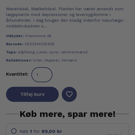
Marietidsel, Mælketidsel. Planten har været anvendt som
lægeplante mod depressioner og leversygdomme i
århundreder. I dag bruges den stadig indenfor naturlæge-
middelindustrien s...
Udbyder:
Vitaminone.dk
Barcode:
5903246225938
Tags:
afgiftning
,
Lever
,
nyrer
,
tømmermænd
Kollektioner:
Urter
,
Veganer
,
Velvære
Kvantitet:
Tilføj kurv
Køb mere, spar mere!
Køb
1
for
89,00 kr