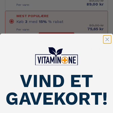
89,00 kr
89,00 kr
Per vare:
MEST POPULÆRE
Køb
3
med
15
%
% rabat
89,00 kr
75,65 kr
Per vare:
Save:
40,05 kr
Køb
6
med
20
%
% rabat
89,00 kr
71,20 kr
Per vare:
Save:
106,80 kr
Køb
12
med
25
%
% rabat
89,00 kr
66,75 kr
Per vare:
VIND ET
Save:
267,00 kr
GAVEKORT!
Privatlivs beskyttelse
Leverings politik
Retur politik