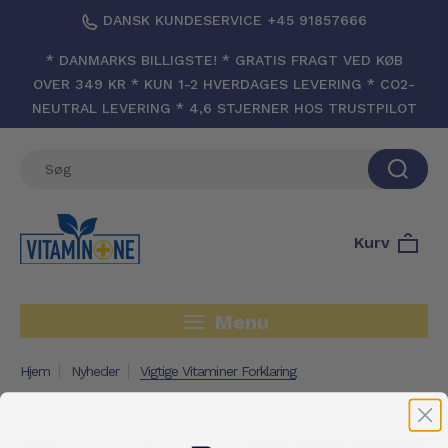
DANSK KUNDESERVICE +45 91857666
* DANMARKS BILLIGSTE! * GRATIS FRAGT VED KØB
OVER 349 KR * KUN 1-2 HVERDAGES LEVERING * CO2-
NEUTRAL LEVERING * 4,6 STJERNER HOS TRUSTPILOT
Kurv
Menu
Hjem
Nyheder
Vigtige Vitaminer Forklaring