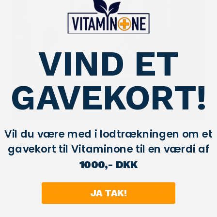
VIND ET
GAVEKORT!
Vil du være med i lodtrækningen om et
By chris
on
March 02, 2026
gavekort til Vitaminone til en værdi af
85% af Danskere Mangler Vitaminer i
Vinter: Gui...
1000,- DKK
Lær hvordan 85% af danskere mangler essentielle
vitaminer om vinteren. Få ekspertviden om
JA TAK!
fedtopløselige vs. vandopløselige vitaminer, daglige
doser og sikker brug af kosttilskud i 2026.