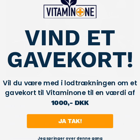
VIND ET
GAVEKORT!
Vil du være med i lodtrækningen om et
By chris
on
May 08, 2026
gavekort til Vitaminone til en værdi af
Få styr på mineralbalancer: Din vej til
1000,- DKK
bedre s...
Opdag hvad er mineralbalancer og lær, hvordan de
JA TAK!
påvirker din sundhed. Få værktøjer til bedre balance
og velvære i din krop!
Jeg springer over denne gang