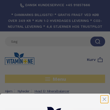
DANSK KUNDESERVICE +45 91857666
* DANMARKS BILLIGSTE! * GRATIS FRAGT VED KØB
OVER 349 KR * KUN 1-2 HVERDAGES LEVERING * CO2-
NEUTRAL LEVERING * 4,6 STJERNER HOS TRUSTPILOT
Kurv
Menu
Hjem
Nyheder
Hvad Er Mineralbalancer