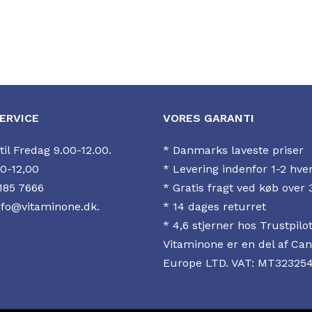
ERVICE
VORES GARANTI
il Fredag 9.00-12.00.
* Danmarks laveste priser
0-12,00
* Levering indenfor 1-2 hve
185 7666
* Gratis fragt ved køb over 
nfo@vitaminone.dk.
* 14 dages returret
*
4,6 stjerner hos Trustpilo
Vitaminone er en del af Ca
Europe LTD. VAT: MT32325