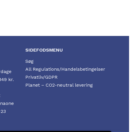
SIDEFODSMENU
Søg
All Regulations/Handelsbetingelser
rdage
Privatliv/GDPR
349 kr.
Planet – CO2-neutral levering
t
nnaone
423