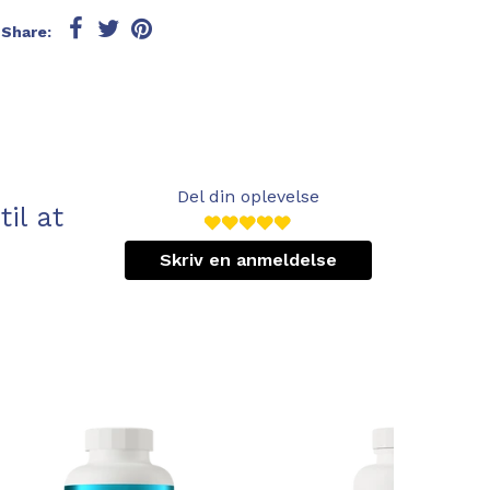
Share:
Del din oplevelse
il at
Skriv en anmeldelse