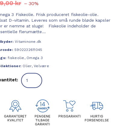
9,00 kr
– 30%
ega 3 Fiskeolie. Frisk produceret fiskeolie-olie.
ilsat D-vitamin. Leveres som små runde bløde kapsler
er er nemme at sluge! Fiskeolie indeholder de
sentielle flerumætte...
dbyder:
Vitaminone.dk
arcode:
5902232611045
ags:
fiskeolie
,
Omega 3
llektioner:
Olier
,
Velvære
vantitet: