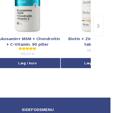
ukosamin+ MSM + Chondroitin
Biotin + Zink & Selen 
+ C-Vitamin. 90 piller
tabletter
59,00 kr
139,00 kr
Læg i kurv
Læg i kurv
SIDEFODSMENU