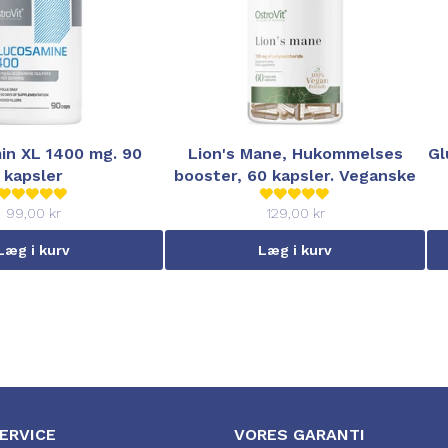
in XL 1400 mg. 90
Lion's Mane, Hukommelses
Gl
kapsler
booster, 60 kapsler. Veganske
99,00 kr
129,00 kr
Læg i kurv
Læg i kurv
ERVICE
VORES GARANTI