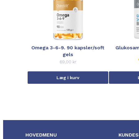
Omega 3-6-9. 90 kapsler/soft
Glukosam
gels
69,00 kr
Læg i kurv
HOVEDMENU
KUNDES