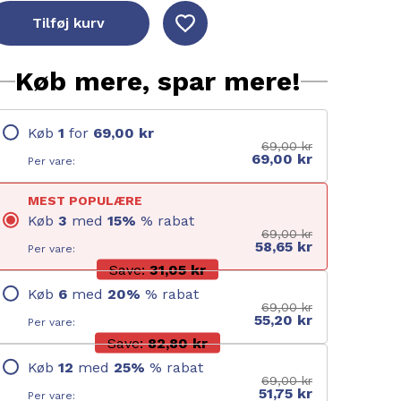
Tilføj kurv
Køb mere, spar mere!
Køb
1
for
69,00 kr
69,00 kr
69,00 kr
Per vare:
MEST POPULÆRE
Køb
3
med
15
%
% rabat
69,00 kr
58,65 kr
Per vare:
Save:
31,05 kr
Køb
6
med
20
%
% rabat
69,00 kr
55,20 kr
Per vare:
Save:
82,80 kr
Køb
12
med
25
%
% rabat
69,00 kr
51,75 kr
Per vare: