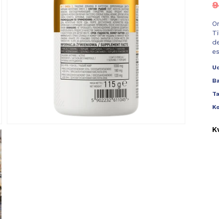
9
Om
T
d
es
U
B
T
Ko
K