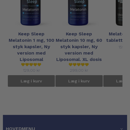
Keep Sleep
Keep Sleep
Melatoni
Melatonin 1 mg, 100
Melatonin 10 mg, 60
tabletter 
styk kapsler, Ny
styk kapsler, Ny
159,00
version med
version med
Liposomal
Liposomal. XL dosis
129,00 kr
299,00 kr
Læg i kurv
Læg i kurv
Læg i 
HOVEDMENU