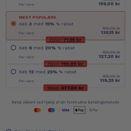
159,00 kr
Per vare:
MEST POPULÆRE
Køb
3
med
15
%
% rabat
159,00 kr
135,15 kr
Per vare:
Save:
71,55 kr
Køb
6
med
20
%
% rabat
159,00 kr
127,20 kr
Per vare:
Save:
190,80 kr
Køb
12
med
25
%
% rabat
159,00 kr
119,25 kr
Per vare:
Save:
477,00 kr
Betal sikkert ved hjælp af din foretrukne betalingsmetode