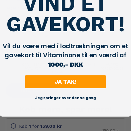
VIND ET
Barcode:
5903933902586
Tags:
slankekur
,
vegansk
,
veganske
,
vægttab
GAVEKORT!
Kollektioner:
Skønhed
,
slankekur
,
Veganer
,
Velvære
,
Vægttab
Kvantitet:
Vil du være med i lodtrækningen om et
gavekort til Vitaminone til en værdi af
1000,- DKK
JA TAK!
Tilføj kurv
Jeg springer over denne gang
Køb mere, spar mere!
Køb
1
for
159,00 kr
159,00 kr