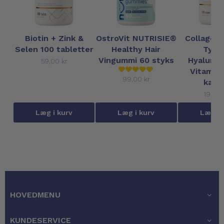
Biotin + Zink &
OstroVit NUTRISIE®
Collagen,
Selen 100 tabletter
Healthy Hair
Type
Vingummi 60 styks
Hyaluron
59,00 kr
Vitamin-
99,00 kr
kaps
199,00
Læg i kurv
Læg i kurv
Læg i 
HOVEDMENU
KUNDESERVICE