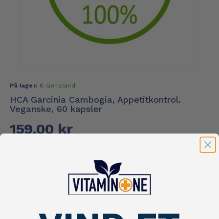
På lager:
6 Genstand
HCA Garcinia Cambogia, Appetitkontrol.
Veganske, 60 kapsler
159,00 kr
199,00 kr
– 20%
Effektivt og 100% naturligt slankemiddel, som kan hjælpe
dig med at nedsætte din sult og øge din
mæthedsfornemmelse. Æble cider, hvide bønner og HCA
ekstrakt fra frugten Garcini...
Udbyder:
Vitaminone.dk