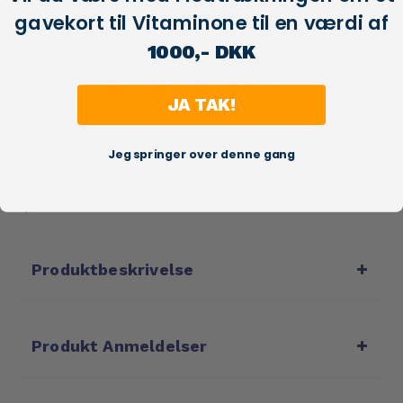
Save:
267,00 kr
gavekort til Vitaminone til en værdi af
1000,- DKK
Betal sikkert ved hjælp af din foretrukne betalingsmetode
JA TAK!
Privatlivs beskyttelse
Jeg springer over denne gang
Leverings politik
Retur politik
Produktbeskrivelse
Produkt Anmeldelser