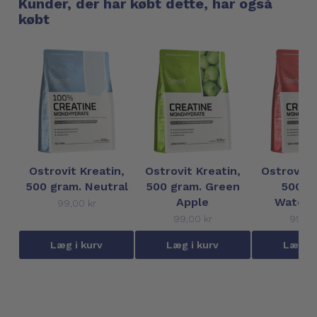
Kunder, der har købt dette, har også
købt
Ostrovit Kreatin,
Ostrovit Kreatin,
Ostrovit 
500 gram. Neutral
500 gram. Green
500 g
Apple
Waterm
99,00 kr
99,00 kr
99,00
Læg i kurv
Læg i kurv
Læg i 