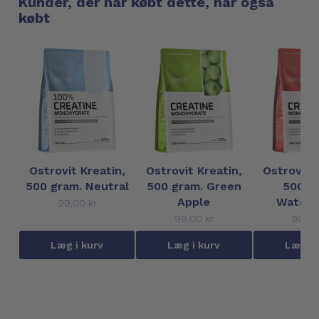
Kunder, der har købt dette, har også
købt
Ostrovit Kreatin,
Ostrovit Kreatin,
Ostrovit 
500 gram. Neutral
500 gram. Green
500 g
Apple
Waterm
99,00 kr
99,00 kr
99,00
Læg i kurv
Læg i kurv
Læg i 