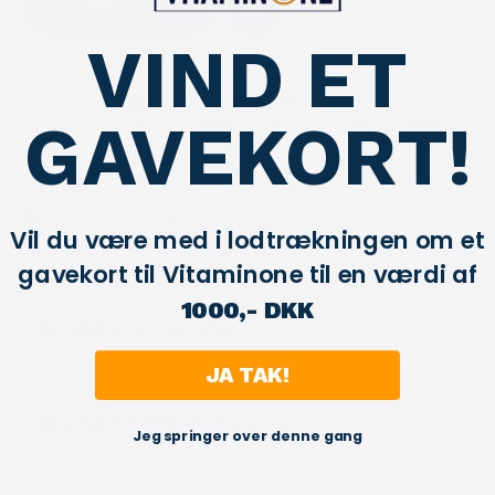
Tilføj kurv
VIND ET
Betal sikkert ved hjælp af din foretrukne betalingsmetode
GAVEKORT!
Privatlivs beskyttelse
Leverings politik
Vil du være med i lodtrækningen om et
Retur politik
gavekort til Vitaminone til en værdi af
1000,- DKK
Produktbeskrivelse
JA TAK!
Produkt Anmeldelser
Jeg springer over denne gang