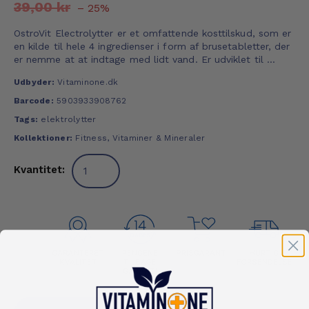
39,00 kr
– 25%
OstroVit Electrolytter er et omfattende kosttilskud, som er
en kilde til hele 4 ingredienser i form af brusetabletter, der
er nemme at at indtage med lidt vand. Er udviklet til ...
Udbyder:
Vitaminone.dk
Barcode:
5903933908762
Tags:
elektrolytter
Kollektioner:
Fitness
,
Vitaminer & Mineraler
Kvantitet: