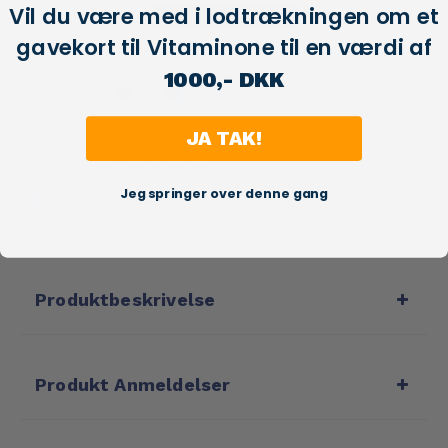
Vil du være med i lodtrækningen om et
Save:
237,00 kr
gavekort til Vitaminone til en værdi af
Betal sikkert ved hjælp af din foretrukne betalingsmetode
1000,- DKK
JA TAK!
Privatlivs beskyttelse
Jeg springer over denne gang
Leverings politik
Retur politik
Produktbeskrivelse
Produkt Anmeldelser