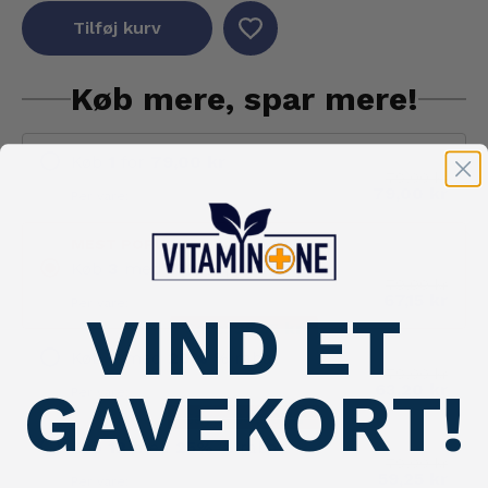
Tilføj kurv
Køb mere, spar mere!
Køb
1
for
79,00 kr
79,00 kr
79,00 kr
Per vare:
MEST POPULÆRE
Køb
3
med
15
%
% rabat
79,00 kr
67,15 kr
Per vare:
VIND ET
Save:
35,55 kr
Køb
6
med
20
%
% rabat
79,00 kr
GAVEKORT!
63,20 kr
Per vare:
Save:
94,80 kr
Køb
12
med
25
%
% rabat
79,00 kr
59,25 kr
Per vare: