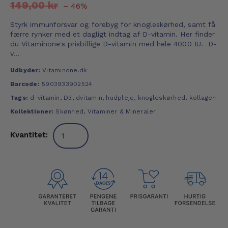
149,00 kr
– 46%
Styrk immunforsvar og forebyg for knogleskørhed, samt få
færre rynker med et dagligt indtag af D-vitamin. Her finder
du Vitaminone's prisbillige D-vitamin med hele 4000 IU. D-
v...
Udbyder:
Vitaminone.dk
Barcode:
5903933902524
Tags:
d-vitamin
,
D3
,
dvitamin
,
hudpleje
,
knogleskørhed
,
kollagen
Kollektioner:
Skønhed
,
Vitaminer & Mineraler
Kvantitet: