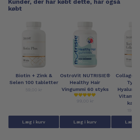
Kunder, der har købt dette, har også
købt
Biotin + Zink &
OstroVit NUTRISIE®
Collagen,
Selen 100 tabletter
Healthy Hair
Type
Vingummi 60 styks
Hyaluron
59,00 kr
Vitamin-
99,00 kr
kaps
199,00
Læg i kurv
Læg i kurv
Læg i 