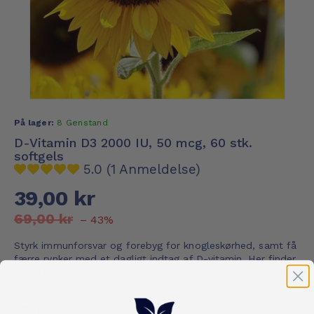
På lager:
8 Genstand
D-Vitamin D3 2000 IU, 50 mcg, 60 stk.
softgels
5.0 (1 Anmeldelse)
39,00 kr
69,00 kr
– 43%
Styrk immunforsvar og forebyg for knogleskørhed, samt få
færre rynker med et dagligt indtag af D-vitamin. Her finder
du Vitaminone's prisbillige D-vitamin i en nem slugbar blød
...
Udbyder:
Vitaminone.dk