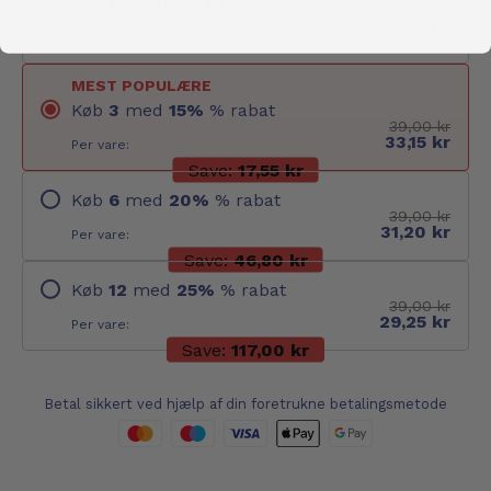
Køb
1
for
39,00 kr
39,00 kr
39,00 kr
Per vare:
MEST POPULÆRE
Køb
3
med
15
%
% rabat
39,00 kr
33,15 kr
Per vare:
Save:
17,55 kr
Køb
6
med
20
%
% rabat
39,00 kr
31,20 kr
Per vare:
Save:
46,80 kr
Køb
12
med
25
%
% rabat
39,00 kr
29,25 kr
Per vare:
Save:
117,00 kr
Betal sikkert ved hjælp af din foretrukne betalingsmetode