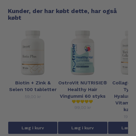
Kunder, der har købt dette, har også
købt
Biotin + Zink &
OstroVit NUTRISIE®
Collagen,
Selen 100 tabletter
Healthy Hair
Type
Vingummi 60 styks
Hyaluron
59,00 kr
Vitamin-
99,00 kr
kaps
199,00
Læg i kurv
Læg i kurv
Læg i 