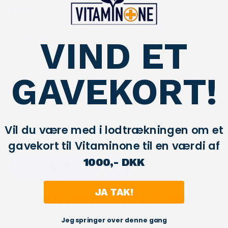
Barcode:
5903246221954
Tags:
d-vitamin
,
D3
,
dvitamin
,
hudpleje
,
knogleskørhed
,
kollagen
Kollektioner:
Skønhed
,
Vitaminer & Mineraler
VIND ET
Kvantitet:
GAVEKORT!
Vil du være med i lodtrækningen om et
gavekort til Vitaminone til en værdi af
1000,- DKK
Tilføj kurv
JA TAK!
Køb mere, spar mere!
Jeg springer over denne gang