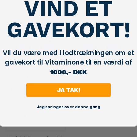
VIND ET
Chaga, Veganske,
Lion's Mane,
GAVEKORT!
Hukommelses-og
Hukommelses
anti-aldrings B...
booster, 60 kapsler.
129,00 kr
129,00 kr
199,00 kr
199,00 kr
V...
Vil du være med i lodtrækningen om et
gavekort til Vitaminone til en værdi af
1000,- DKK
nyhed!
tilbud!
JA TAK!
Jeg springer over denne gang