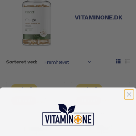
VITAMINONE.DK
Sorteret ved:
nyhed!
nyhed!
tilbud!
tilbud!