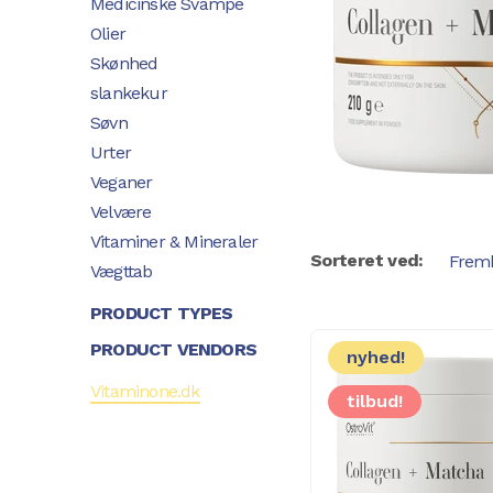
Medicinske Svampe
Olier
Skønhed
slankekur
Søvn
Urter
Veganer
Velvære
Vitaminer & Mineraler
Sorteret ved:
Vægttab
PRODUCT TYPES
PRODUCT VENDORS
nyhed!
Vitaminone.dk
tilbud!