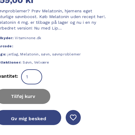
øvnproblemer? Prøv Melatonin, hjernens eget
aturlige søvnboost. Køb Melatonin uden recept her!.
latonin 4 mg. er tilbage på lager og nu i en ny
rbedret version! Nu med Lip...
dbyder:
Vitaminone.dk
arcode:
ags:
jetlag
,
Melatonin
,
søvn
,
søvnproblemer
llektioner:
Søvn
,
Velvære
vantitet:
Tilføj kurv
Gv mig besked