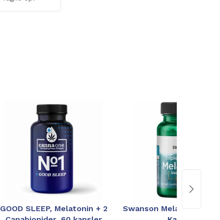
GOOD SLEEP, Melatonin + 2
Swanson Melatonin, 10 
Canabionider, 60 kapsler
Kapsler