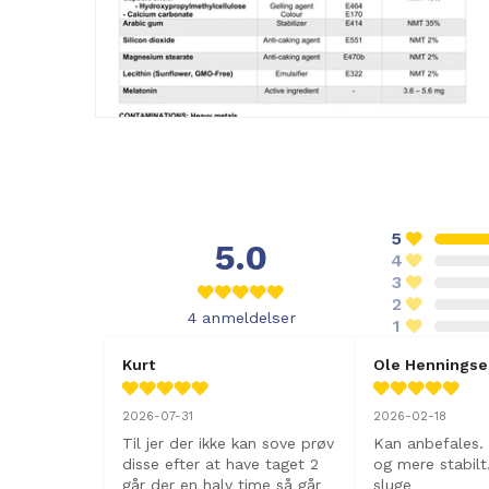
5
5.0
4
3
2
4
anmeldelser
1
Kurt
Ole Hennings
2026-07-31
2026-02-18
Til jer der ikke kan sove prøv 
Kan anbefales. 
disse efter at have taget 2 
og mere stabil
går der en halv time så går 
sluge