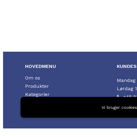
HOVEDMENU
KUNDES
Om os
Mandag t
Produkter
Lørdag 1
Kategorier
+45 9
Planet – CO2-neutral levering
Email: i
Vi bruger cookie