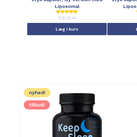
Liposomal
Lipos
129,00 kr
Læg i kurv
nyhed!
tilbud!