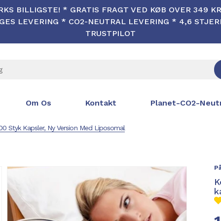
KS BILLIGSTE! * GRATIS FRAGT VED KØB OVER 349 KR 
ES LEVERING * CO2-NEUTRAL LEVERING * 4,6 STJE
TRUSTPILOT
Om Os
Kontakt
Planet-CO2-Neutr
00 Styk Kapsler, Ny Version Med Liposomal
På
K
k