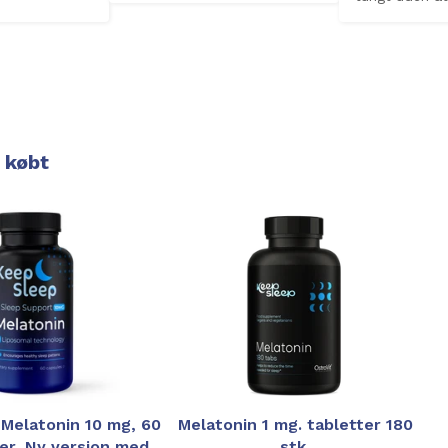
 købt
Melatonin 10 mg, 60
Melatonin 1 mg. tabletter 180
er, Ny version med
stk.