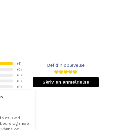
(
4
)
Del din oplevelse
(
0
)
(
0
)
(
0
)
Skriv en anmeldelse
(
0
)
en
ales. God 
 bedre og mere 
 vågne op.