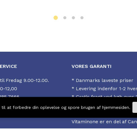
ERVICE
VORES GARANTI
il Fredag 9.00-12.00.
* Danmarks laveste priser
0-12,00
* Levering indenfor 1-2 hve
185 7666
* Gratis fragt ved køb over 
nfo@vitaminone.dk.
* 14 dages returret
s til at forbedre din oplevelse og spore brugen af hjemmesiden.
*
4,6 stjerner hos Trustpilo
Vitaminone er en del af Ca
Europe LTD. VAT: MT32325