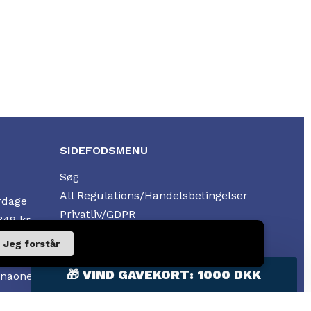
SIDEFODSMENU
Søg
All Regulations/Handelsbetingelser
rdage
Privatliv/GDPR
349 kr.
Planet – CO2-neutral levering
Jeg forstår
t
🎁
VIND GAVEKORT: 1000 DKK
nnaone
423