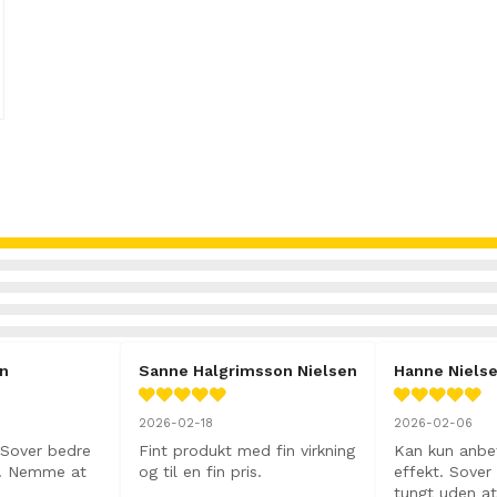
en
Sanne Halgrimsson Nielsen
Hanne Niels
2026-02-18
2026-02-06
Sover bedre 
Fint produkt med fin virkning 
Kan kun anbef
t. Nemme at 
og til en fin pris.
effekt. Sover
tungt uden at