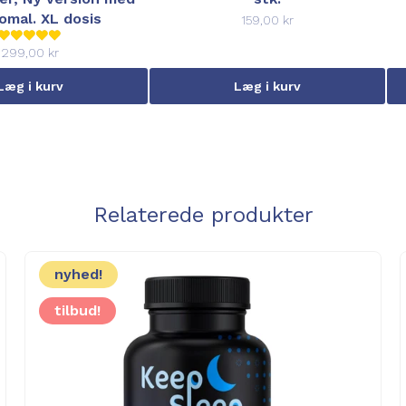
omal. XL dosis
159,00 kr
299,00 kr
Læg i kurv
Læg i kurv
Relaterede produkter
nyhed!
tilbud!