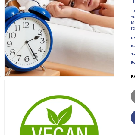
S
n
Me
fo
U
B
T
Ko
K