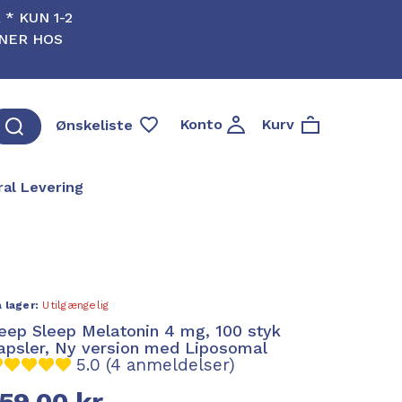
* KUN 1-2
RNER HOS
Konto
Kurv
Ønskeliste
al Levering
 lager:
Utilgængelig
eep Sleep Melatonin 4 mg, 100 styk
apsler, Ny version med Liposomal
5.0 (4 anmeldelser)
159,00 kr